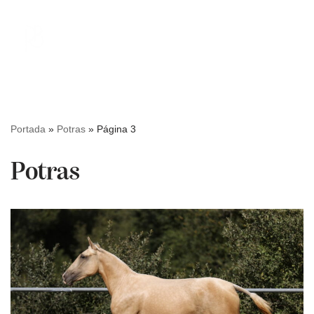
Saltar
al
contenido
Portada
»
Potras
»
Página 3
Potras